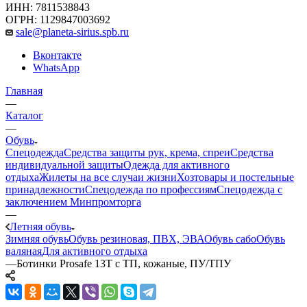
ИНН: 7811538843
ОГРН: 1129847003692
sale@planeta-sirius.spb.ru
Вконтакте
WhatsApp
Главная
—
Каталог
—
Обувь
Спецодежда
Средства защиты рук, крема, спреи
Средства
индивидуальной защиты
Одежда для активного
отдыха
Жилеты на все случаи жизни
Хозтовары и постельные
принадлежности
Спецодежда по профессиям
Спецодежда с
заключением Минпромторга
—
Летняя обувь
Зимняя обувь
Обувь резиновая, ПВХ, ЭВА
Обувь сабо
Обувь
валяная
Для активного отдыха
—
Ботинки Prosafe 13Т с ТП, кожаные, ПУ/ТПУ