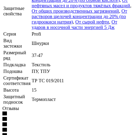
концентрации до 20% (по серной кислоте)
,
От
нефтяных масел и продуктов тяжёлых фракций
,
Защитные
От общих производственных загрязнений
,
От
свойства
растворов щелочей концентрации до 20% (по
гидроокиси натрия)
,
От сырой нефти
,
От
ударов в носочной части энергией 5 Дж
Серия
Profi
Вид
Шнурки
застежки
Размерный
37-47
ряд
Подкладка
Текстиль
Подошва
ПУ, ТПУ
Сертификат
ТР ТС 019/2011
соответствия
Высота
15
Защитный
Термопласт
подносок
Отзывы