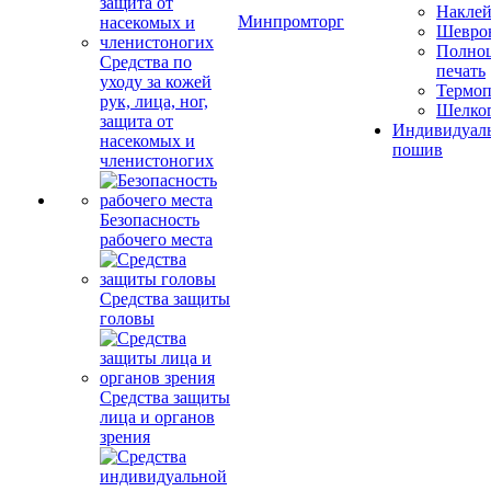
Накле
Минпромторг
Шевро
Полноц
Средства по
печать
уходу за кожей
Термоп
рук, лица, ног,
Шелко
защита от
Индивидуал
насекомых и
пошив
членистоногих
Безопасность
рабочего места
Средства защиты
головы
Средства защиты
лица и органов
зрения