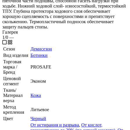
пяточной части подошвы, способной гасить нагрузки при
ходьбе. Нижний ходовой слой- износостойкий, термостойкий
ТПУ. Глубина протектора ходового слоя обеспечивает
хорошую сцепляемость с поверхностями и препятствует
скольжению. Термопластичный подносок обеспечивает
защиту пальцев стопы.
Галерея
1/0
—
Сезон
Демисезон
Вид изделия
Ботинки
Торговая
марка /
PROSAFE
Бренд
Ценовой
Эконом
сегмент
Ткань/
Материал
Кожа
верха
Метод
Литьевое
крепления
Цвет
Черный
От истирания и разрыва
,
От кислот,