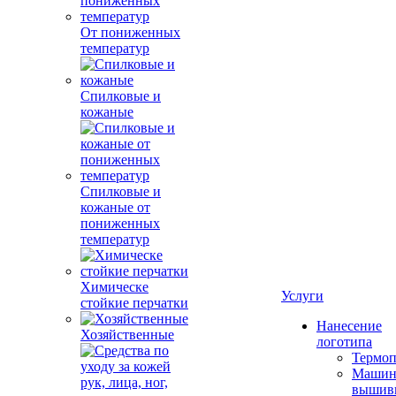
От пониженных
температур
Спилковые и
кожаные
Спилковые и
кожаные от
пониженных
температур
Химическе
Услуги
стойкие перчатки
Нанесение
Хозяйственные
логотипа
Термоп
Машин
вышив