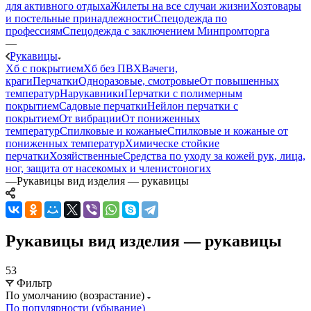
для активного отдыха
Жилеты на все случаи жизни
Хозтовары
и постельные принадлежности
Спецодежда по
профессиям
Спецодежда с заключением Минпромторга
—
Рукавицы
Хб с покрытием
Хб без ПВХ
Вачеги,
краги
Перчатки
Одноразовые, смотровые
От повышенных
температур
Нарукавники
Перчатки с полимерным
покрытием
Садовые перчатки
Нейлон перчатки с
покрытием
От вибрации
От пониженных
температур
Спилковые и кожаные
Спилковые и кожаные от
пониженных температур
Химическе стойкие
перчатки
Хозяйственные
Средства по уходу за кожей рук, лица,
ног, защита от насекомых и членистоногих
—
Рукавицы вид изделия — рукавицы
Рукавицы вид изделия — рукавицы
53
Фильтр
По умолчанию (возрастание)
По популярности (убывание)