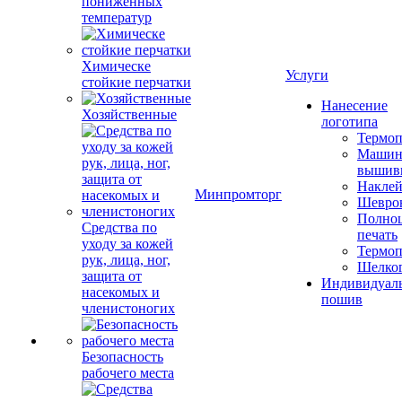
пониженных
температур
Химическе
Услуги
стойкие перчатки
Нанесение
Хозяйственные
логотипа
Термоп
Машин
вышив
Накле
Минпромторг
Шевро
Полноц
Средства по
печать
уходу за кожей
Термоп
рук, лица, ног,
Шелко
защита от
Индивидуал
насекомых и
пошив
членистоногих
Безопасность
рабочего места