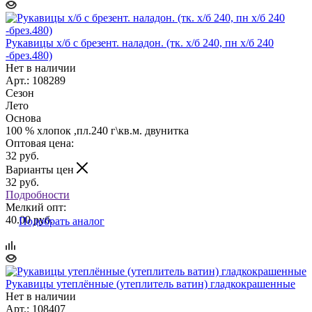
Рукавицы х/б с брезент. наладон. (тк. х/б 240, пн х/б 240
-брез.480)
Нет в наличии
Арт.: 108289
Сезон
Лето
Основа
100 % хлопок ,пл.240 г\кв.м. двунитка
Оптовая цена:
32
руб.
Варианты цен
32
руб.
Подробности
Мелкий опт:
40.00 руб.
Подобрать аналог
Рукавицы утеплённые (утеплитель ватин) гладкокрашенные
Нет в наличии
Арт.: 108407