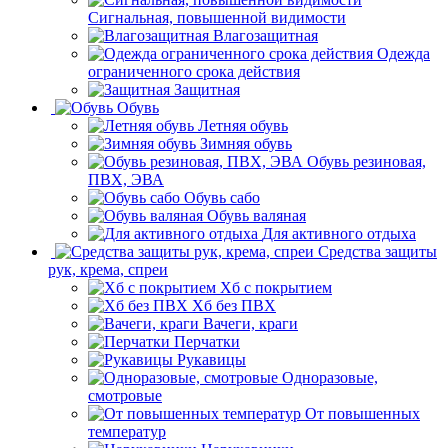
Сигнальная, повышенной видимости
Влагозащитная
Одежда
ограниченного срока действия
Защитная
Обувь
Летняя обувь
Зимняя обувь
Обувь резиновая,
ПВХ, ЭВА
Обувь сабо
Обувь валяная
Для активного отдыха
Средства защиты
рук, крема, спреи
Хб с покрытием
Хб без ПВХ
Вачеги, краги
Перчатки
Рукавицы
Одноразовые,
смотровые
От повышенных
температур