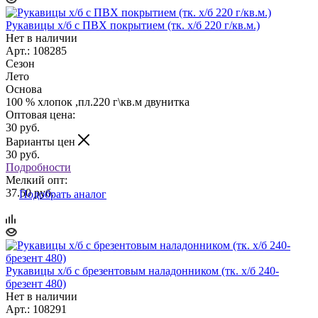
Рукавицы х/б с ПВХ покрытием (тк. х/б 220 г/кв.м.)
Нет в наличии
Арт.: 108285
Сезон
Лето
Основа
100 % хлопок ,пл.220 г\кв.м двунитка
Оптовая цена:
30
руб.
Варианты цен
30
руб.
Подробности
Мелкий опт:
37.50 руб.
Подобрать аналог
Рукавицы х/б с брезентовым наладонником (тк. х/б 240-
брезент 480)
Нет в наличии
Арт.: 108291