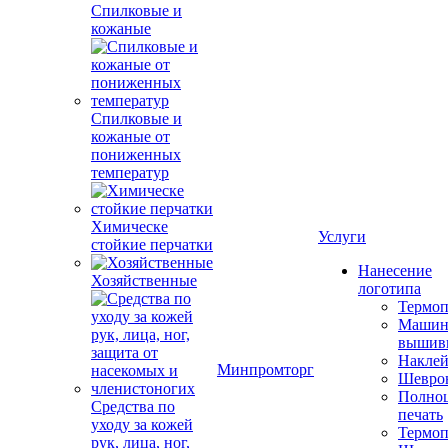
Спилковые и
кожаные
Спилковые и
кожаные от
пониженных
температур
Химическе
Услуги
стойкие перчатки
Нанесение
Хозяйственные
логотипа
Термоп
Машин
вышив
Накле
Минпромторг
Шевро
Полноц
Средства по
печать
уходу за кожей
Термоп
рук, лица, ног,