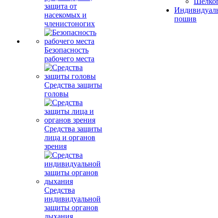
Шелко
защита от
Индивидуал
насекомых и
пошив
членистоногих
Безопасность
рабочего места
Средства защиты
головы
Средства защиты
лица и органов
зрения
Средства
индивидуальной
защиты органов
дыхания