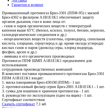
Доставка
Гарантия и возврат
Промышленный противогаз Бриз-3301 (ППФ-95) с маской
Бриз-4302 и фильтром A1B1E1K1 обеспечивает защиту
органов дыхания, глаз и кожи лица от:
- газов и паров органических веществ с температурой
кипения выше 65°С (бензол, ксилол, толуол, бензин, керосин,
галоидорганические соединения и др.)
- неорганических веществ (галогены, сероводород, синильная
кислота, хлорциан, сероуглерод и др. кроме оксида углерода)
кислых газов и паров (диоксид серы, хлорид водорода,
фосфин, арсин и др.)
- аммиака и его органических производных
Противогаз ППФ ШМП A1B1E1K1 предназначен для
использования:
сотрудников производственных компаний
В комплект поставки промышленного противогаза Бриз-3301
ППМ A1B1E1K1 входят:
1. маска панорамная Бриз-4301М (ППМ) - 1 шт.
2. противогазовый фильтр серии Бриз-2001 A1B1E1K1 - 1 шт.
3. сумка для ношения и хранения противогаза - 1 шт.
4. руководство по эксплуатации (одно на ящик) - 1 шт.
Сертификат соответствия
Скачать сертификат
7,1 мб