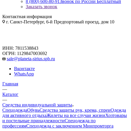
8 (800) 600-80-91
Звонок по России Бесплатный
Заказать звонок
Контактная информация
г. Санкт-Петербург, 6-й Предпортовый проезд, дом 10
ИНН: 7811538843
ОГРН: 1129847003692
sale@planeta-sirius.spb.ru
Вконтакте
WhatsApp
Главная
—
Каталог
—
Средства индивидуальной защиты
Спецодежда
Обувь
Средства защиты рук, крема, спреи
Одежда
для активного отдыха
Жилеты на все случаи жизни
Хозтовары
и постельные принадлежности
Спецодежда по
профессиям
Спецодежда с заключением Минпромторга