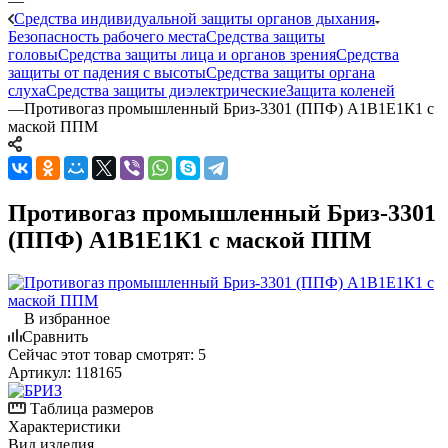
—
Средства индивидуальной защиты органов дыхания
Безопасность рабочего места
Средства защиты
головы
Средства защиты лица и органов зрения
Средства
защиты от падения с высоты
Средства защиты органа
слуха
Средства защиты диэлектрические
Защита коленей
—
Противогаз промышленный Бриз-3301 (ППФ) А1В1Е1К1 с
маской ППМ
Противогаз промышленный Бриз-3301
(ППФ) А1В1Е1К1 с маской ППМ
В избранное
Сравнить
Сейчас этот товар смотрят:
5
Артикул:
118165
Таблица размеров
Характеристики
Вид изделия