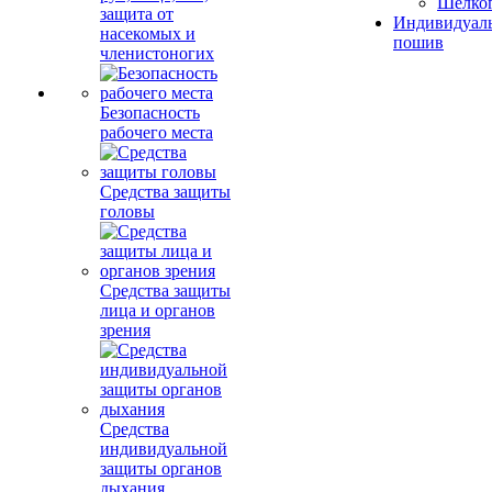
Шелко
защита от
Индивидуал
насекомых и
пошив
членистоногих
Безопасность
рабочего места
Средства защиты
головы
Средства защиты
лица и органов
зрения
Средства
индивидуальной
защиты органов
дыхания