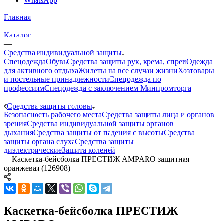
WhatsApp
Главная
—
Каталог
—
Средства индивидуальной защиты
Спецодежда
Обувь
Средства защиты рук, крема, спреи
Одежда
для активного отдыха
Жилеты на все случаи жизни
Хозтовары
и постельные принадлежности
Спецодежда по
профессиям
Спецодежда с заключением Минпромторга
—
Средства защиты головы
Безопасность рабочего места
Средства защиты лица и органов
зрения
Средства индивидуальной защиты органов
дыхания
Средства защиты от падения с высоты
Средства
защиты органа слуха
Средства защиты
диэлектрические
Защита коленей
—
Каскетка-бейсболка ПРЕСТИЖ AMPARO защитная
оранжевая (126908)
Каскетка-бейсболка ПРЕСТИЖ