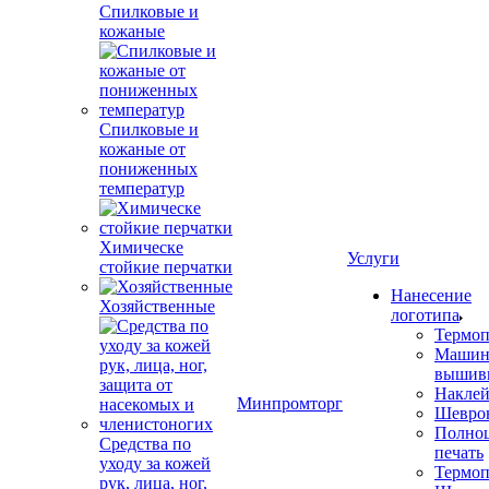
Спилковые и
кожаные
Спилковые и
кожаные от
пониженных
температур
Химическе
Услуги
стойкие перчатки
Нанесение
Хозяйственные
логотипа
Термоп
Машин
вышив
Накле
Минпромторг
Шевро
Полноц
Средства по
печать
уходу за кожей
Термоп
рук, лица, ног,