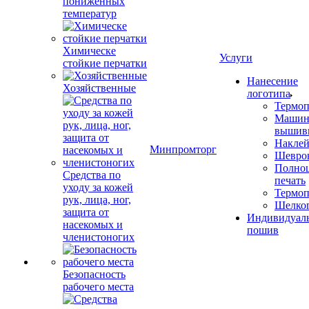
пониженных
температур
Химическе
Услуги
стойкие перчатки
Нанесение
Хозяйственные
логотипа
Термоп
Машин
вышив
Накле
Минпромторг
Шевро
Полноц
Средства по
печать
уходу за кожей
Термоп
рук, лица, ног,
Шелко
защита от
Индивидуал
насекомых и
пошив
членистоногих
Безопасность
рабочего места