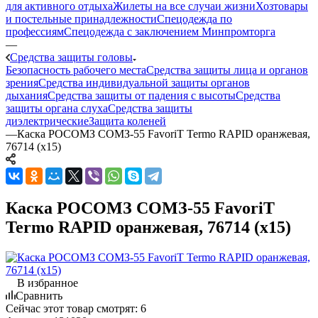
для активного отдыха
Жилеты на все случаи жизни
Хозтовары
и постельные принадлежности
Спецодежда по
профессиям
Спецодежда с заключением Минпромторга
—
Средства защиты головы
Безопасность рабочего места
Средства защиты лица и органов
зрения
Средства индивидуальной защиты органов
дыхания
Средства защиты от падения с высоты
Средства
защиты органа слуха
Средства защиты
диэлектрические
Защита коленей
—
Каска РОСОМЗ СОМЗ-55 FavoriT Termo RAPID оранжевая,
76714 (х15)
Каска РОСОМЗ СОМЗ-55 FavoriT
Termo RAPID оранжевая, 76714 (х15)
В избранное
Сравнить
Сейчас этот товар смотрят:
6