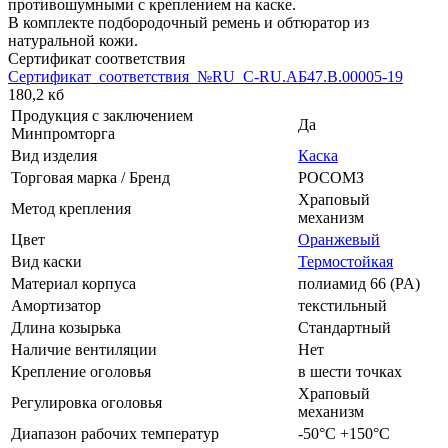
противошумными с креплением на каске.
В комплекте подбородочный ремень и обтюратор из
натуральной кожи.
Сертификат соответствия
Сертификат_соответствия_№RU_C-RU.АБ47.В.00005-19
180,2 кб
Продукция с заключением
Да
Минпромторга
Вид изделия
Каска
Торговая марка / Бренд
РОСОМЗ
Храповый
Метод крепления
механизм
Цвет
Оранжевый
Вид каски
Термостойкая
Материал корпуса
полиамид 66 (PA)
Амортизатор
текстильный
Длина козырька
Стандартный
Наличие вентиляции
Нет
Крепление оголовья
в шести точках
Храповый
Регулировка оголовья
механизм
Диапазон рабочих температур
-50°С +150°С