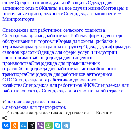
спреи
Средства индивидуальной защиты
Одежда для
активного отдыха
Жилеты на все случаи жизни
Хозтовары и
постельные принадлежности
Спецодежда с заключением
Минпромторга
—
Спецодежда для работников сельского хозяйства
Спецодежда для медработников
Рабочая форма для сферы
обслуживания и торговли
Форма для охоты, рыбалки и
туризма
Форма для охранных структур
Одежда, униформа для
салонов красоты
Одежда для сферы услуг и индустрии
гостеприимства
Спецодежда для пищевого
производства
Спецодежда для промышленных
отраслей
Спецодежда для работников автомобильного
транспорта
Спецодежда для работников автосервиса,
СТО
Спецодежда для работников дорожного
хозяйства
Спецодежда для работников ЖКХ
Спецодежда для
работников склада
Спецодежда для строительной отрасли
—
Спецодежда для лесников
Спецодежда для трактористов
—
Спецодежда для лесников вид изделия — Костюм