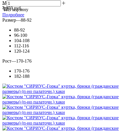
Мелкий опт:
4 359 руб.
В корзину
Подробнее
Размер
—
88-92
88-92
96-100
104-108
112-116
120-124
Рост
—
170-176
170-176
182-188