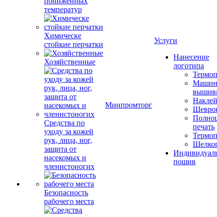
пониженных
температур
Химическе
Услуги
стойкие перчатки
Нанесение
Хозяйственные
логотипа
Термоп
Машин
вышив
Накле
Минпромторг
Шевро
Полноц
Средства по
печать
уходу за кожей
Термоп
рук, лица, ног,
Шелко
защита от
Индивидуал
насекомых и
пошив
членистоногих
Безопасность
рабочего места