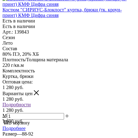
Костюм "СИРИУС-Блокпост" куртка, брюки (тк. кроун-
принт) КМФ Цифра синяя
Есть в наличии
Есть в наличии
Арт.: 139843
Сезон
Лето
Состав
80% ПЭ, 20% ХБ
Плотность/Толщина материала
220 г/кв.м
Комплектность
Куртка, брюки
Оптовая цена:
1 280
руб.
Варианты цен
1 280
руб.
Подробности
1 280 руб.
Мелкий опт:
1 600 руб.
В корзину
Подробнее
Размер
—
88-92