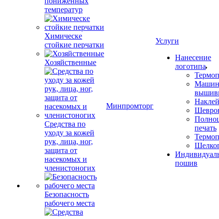
пониженных
температур
Химическе
Услуги
стойкие перчатки
Нанесение
Хозяйственные
логотипа
Термоп
Машин
вышив
Накле
Минпромторг
Шевро
Полноц
Средства по
печать
уходу за кожей
Термоп
рук, лица, ног,
Шелко
защита от
Индивидуал
насекомых и
пошив
членистоногих
Безопасность
рабочего места