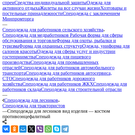
спреи
Средства индивидуальной защиты
Одежда для
активного отдыха
Жилеты на все случаи жизни
Хозтовары и
постельные принадлежности
Спецодежда с заключением
Минпромторга
—
Спецодежда для работников сельского хозяйства
Спецодежда для медработников
Рабочая форма для сферы
обслуживания и торговли
Форма для охоты, рыбалки и
туризма
Форма для охранных структур
Одежда, униформа для
салонов красоты
Одежда для сферы услуг и индустрии
гостеприимства
Спецодежда для пищевого
производства
Спецодежда для промышленных
отраслей
Спецодежда для работников автомобильного
транспорта
Спецодежда для работников автосервиса,
СТО
Спецодежда для работников дорожного
хозяйства
Спецодежда для работников ЖКХ
Спецодежда для
работников склада
Спецодежда для строительной отрасли
—
Спецодежда для лесников
Спецодежда для трактористов
—
Спецодежда для лесников вид изделия — костюм
противоэнцефалитный