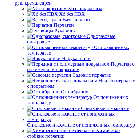
рук, крема, спреи
Хб с покрытием
Хб без ПВХ
Вачеги, краги
Перчатки
Рукавицы
Одноразовые,
смотровые
От повышенных
температур
Нарукавники
Перчатки с
полимерным покрытием
Садовые перчатки
Нейлон перчатки
с покрытием
От вибрации
От пониженных
температур
Спилковые и кожаные
Спилковые и кожаные от пониженных температур
Химическе
стойкие перчатки