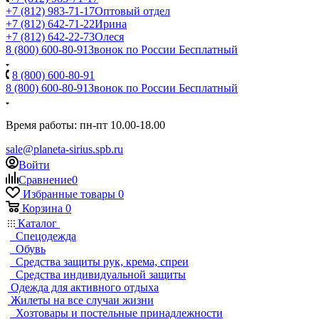
+7 (812) 983-71-17
Оптовый отдел
+7 (812) 642-71-22
Ирина
+7 (812) 642-22-73
Олеся
8 (800) 600-80-91
Звонок по России Бесплатный
8 (800) 600-80-91
8 (800) 600-80-91
Звонок по России Бесплатный
Время работы: пн-пт 10.00-18.00
sale@planeta-sirius.spb.ru
Войти
Сравнение
0
Избранные товары
0
Корзина
0
Каталог
Спецодежда
Обувь
Средства защиты рук, крема, спреи
Средства индивидуальной защиты
Одежда для активного отдыха
Жилеты на все случаи жизни
Хозтовары и постельные принадлежности