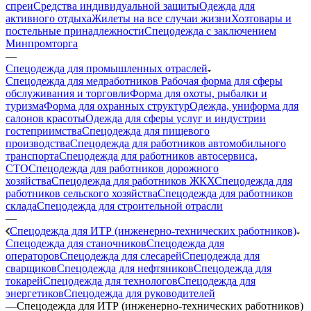
спреи
Средства индивидуальной защиты
Одежда для
активного отдыха
Жилеты на все случаи жизни
Хозтовары и
постельные принадлежности
Спецодежда с заключением
Минпромторга
—
Спецодежда для промышленных отраслей
Спецодежда для медработников
Рабочая форма для сферы
обслуживания и торговли
Форма для охоты, рыбалки и
туризма
Форма для охранных структур
Одежда, униформа для
салонов красоты
Одежда для сферы услуг и индустрии
гостеприимства
Спецодежда для пищевого
производства
Спецодежда для работников автомобильного
транспорта
Спецодежда для работников автосервиса,
СТО
Спецодежда для работников дорожного
хозяйства
Спецодежда для работников ЖКХ
Спецодежда для
работников сельского хозяйства
Спецодежда для работников
склада
Спецодежда для строительной отрасли
—
Спецодежда для ИТР (инженерно-технических работников)
Спецодежда для станочников
Спецодежда для
операторов
Спецодежда для слесарей
Спецодежда для
сварщиков
Спецодежда для нефтяников
Спецодежда для
токарей
Спецодежда для технологов
Спецодежда для
энергетиков
Спецодежда для руководителей
—
Спецодежда для ИТР (инженерно-технических работников)