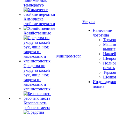
пониженных
температур
Химическе
Услуги
стойкие перчатки
Нанесение
Хозяйственные
логотипа
Термоп
Машин
вышив
Накле
Минпромторг
Шевро
Полноц
Средства по
печать
уходу за кожей
Термоп
рук, лица, ног,
Шелко
защита от
Индивидуал
насекомых и
пошив
членистоногих
Безопасность
рабочего места