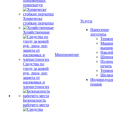
пониженных
температур
Химическе
Услуги
стойкие перчатки
Нанесение
Хозяйственные
логотипа
Термоп
Машин
вышив
Накле
Минпромторг
Шевро
Полноц
Средства по
печать
уходу за кожей
Термоп
рук, лица, ног,
Шелко
защита от
Индивидуал
насекомых и
пошив
членистоногих
Безопасность
рабочего места