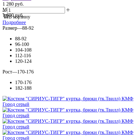
1 280 руб.
Мелкий опт:
1 600 руб.
В корзину
Подробнее
Размер
—
88-92
88-92
96-100
104-108
112-116
120-124
Рост
—
170-176
170-176
182-188