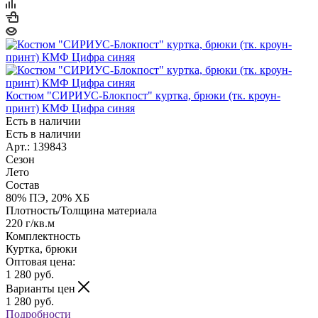
Костюм "СИРИУС-Блокпост" куртка, брюки (тк. кроун-
принт) КМФ Цифра синяя
Есть в наличии
Есть в наличии
Арт.: 139843
Сезон
Лето
Состав
80% ПЭ, 20% ХБ
Плотность/Толщина материала
220 г/кв.м
Комплектность
Куртка, брюки
Оптовая цена:
1 280
руб.
Варианты цен
1 280
руб.
Подробности