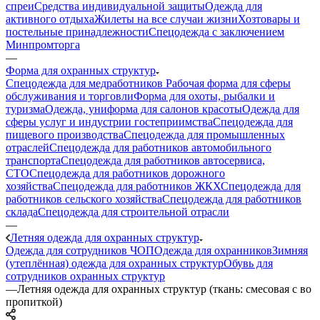
спреи
Средства индивидуальной защиты
Одежда для
активного отдыха
Жилеты на все случаи жизни
Хозтовары и
постельные принадлежности
Спецодежда с заключением
Минпромторга
—
Форма для охранных структур
Спецодежда для медработников
Рабочая форма для сферы
обслуживания и торговли
Форма для охоты, рыбалки и
туризма
Одежда, униформа для салонов красоты
Одежда для
сферы услуг и индустрии гостеприимства
Спецодежда для
пищевого производства
Спецодежда для промышленных
отраслей
Спецодежда для работников автомобильного
транспорта
Спецодежда для работников автосервиса,
СТО
Спецодежда для работников дорожного
хозяйства
Спецодежда для работников ЖКХ
Спецодежда для
работников сельского хозяйства
Спецодежда для работников
склада
Спецодежда для строительной отрасли
—
Летняя одежда для охранных структур
Одежда для сотрудников ЧОП
Одежда для охранников
Зимняя
(утеплённая) одежда для охранных структур
Обувь для
сотрудников охранных структур
—
Летняя одежда для охранных структур (ткань: смесовая с во
пропиткой)