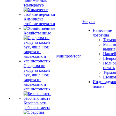
пониженных
температур
Химическе
Услуги
стойкие перчатки
Нанесение
Хозяйственные
логотипа
Термоп
Машин
вышив
Накле
Минпромторг
Шевро
Полноц
Средства по
печать
уходу за кожей
Термоп
рук, лица, ног,
Шелко
защита от
Индивидуал
насекомых и
пошив
членистоногих
Безопасность
рабочего места