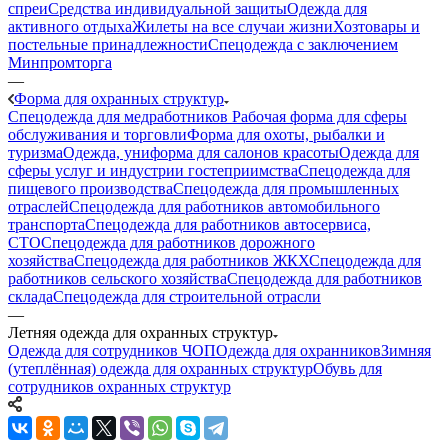
спреи
Средства индивидуальной защиты
Одежда для
активного отдыха
Жилеты на все случаи жизни
Хозтовары и
постельные принадлежности
Спецодежда с заключением
Минпромторга
—
Форма для охранных структур
Спецодежда для медработников
Рабочая форма для сферы
обслуживания и торговли
Форма для охоты, рыбалки и
туризма
Одежда, униформа для салонов красоты
Одежда для
сферы услуг и индустрии гостеприимства
Спецодежда для
пищевого производства
Спецодежда для промышленных
отраслей
Спецодежда для работников автомобильного
транспорта
Спецодежда для работников автосервиса,
СТО
Спецодежда для работников дорожного
хозяйства
Спецодежда для работников ЖКХ
Спецодежда для
работников сельского хозяйства
Спецодежда для работников
склада
Спецодежда для строительной отрасли
—
Летняя одежда для охранных структур
Одежда для сотрудников ЧОП
Одежда для охранников
Зимняя
(утеплённая) одежда для охранных структур
Обувь для
сотрудников охранных структур