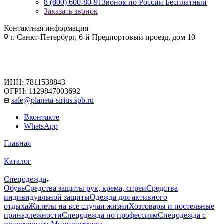
8 (800) 600-80-91
Звонок по России Бесплатный
Заказать звонок
Контактная информация
г. Санкт-Петербург, 6-й Предпортовый проезд, дом 10
ИНН: 7811538843
ОГРН: 1129847003692
sale@planeta-sirius.spb.ru
Вконтакте
WhatsApp
Главная
—
Каталог
—
Спецодежда
Обувь
Средства защиты рук, крема, спреи
Средства
индивидуальной защиты
Одежда для активного
отдыха
Жилеты на все случаи жизни
Хозтовары и постельные
принадлежности
Спецодежда по профессиям
Спецодежда с