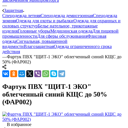
заключением Минпромторга
—
Защитная
Спецодежда летняя
Спецодежда демисезонная
Спецодежда
зимняя
Одежда для охоты и рыбалки
Одежда для охранных и
силовых структур
Белье нательное, трикотажные
изделия
Головные уборы
Медицинская одежда
Для пищевой
промышленности
Для сферы обслуживания
Флисовая
одежда
Сигнальная, повышенной
видимости
Влагозащитная
Одежда ограниченного срока
действия
—
Фартук ПВХ "ЩИТ-1 ЭКО" облегченный синий КЩС до
50% (ФАР002)
Фартук ПВХ "ЩИТ-1 ЭКО"
облегченный синий КЩС до 50%
(ФАР002)
В избранное