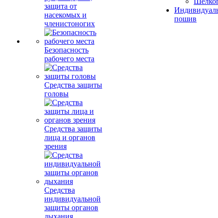
Шелко
защита от
Индивидуал
насекомых и
пошив
членистоногих
Безопасность
рабочего места
Средства защиты
головы
Средства защиты
лица и органов
зрения
Средства
индивидуальной
защиты органов
дыхания