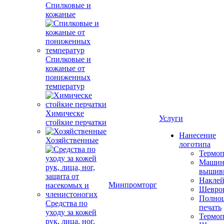
Спилковые и
кожаные
Спилковые и
кожаные от
пониженных
температур
Химическе
Услуги
стойкие перчатки
Нанесение
Хозяйственные
логотипа
Термоп
Машин
вышив
Накле
Минпромторг
Шевро
Полноц
Средства по
печать
уходу за кожей
Термоп
рук, лица, ног,