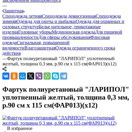
заключением Минпромторга
—
Защитная
Спецодежда летняя
Спецодежда демисезонная
Спецодежда
зимняя
Одежда для охоты и рыбалки
Одежда для охранных и
силовых структур
Белье нательное, трикотажные
изделия
Головные уборы
Медицинская одежда
Для пищевой
промышленности
Для сферы обслуживания
Флисовая
одежда
Сигнальная, повышенной
видимости
Влагозащитная
Одежда ограниченного срока
действия
—
Фартук полиуретановый "ЛАРИПОЛ" уплотненный
желтый, толщина 0,3 мм, р.90 см х 115 см(ФАР013)(х12)
Фартук полиуретановый "ЛАРИПОЛ"
уплотненный желтый, толщина 0,3 мм,
р.90 см х 115 см(ФАР013)(х12)
В избранное