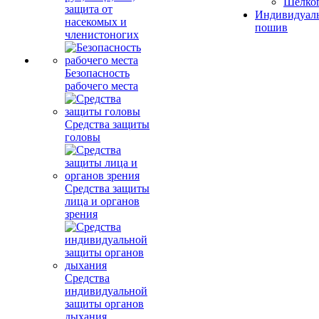
Шелко
защита от
Индивидуал
насекомых и
пошив
членистоногих
Безопасность
рабочего места
Средства защиты
головы
Средства защиты
лица и органов
зрения
Средства
индивидуальной
защиты органов
дыхания