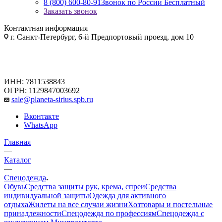
8 (800) 600-80-91
Звонок по России Бесплатный
Заказать звонок
Контактная информация
г. Санкт-Петербург, 6-й Предпортовый проезд, дом 10
ИНН: 7811538843
ОГРН: 1129847003692
sale@planeta-sirius.spb.ru
Вконтакте
WhatsApp
Главная
—
Каталог
—
Спецодежда
Обувь
Средства защиты рук, крема, спреи
Средства
индивидуальной защиты
Одежда для активного
отдыха
Жилеты на все случаи жизни
Хозтовары и постельные
принадлежности
Спецодежда по профессиям
Спецодежда с