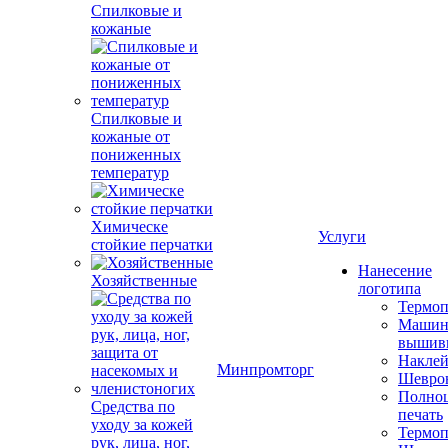
Спилковые и
кожаные
Спилковые и
кожаные от
пониженных
температур
Химическе
Услуги
стойкие перчатки
Нанесение
Хозяйственные
логотипа
Термоп
Машин
вышив
Накле
Минпромторг
Шевро
Полноц
Средства по
печать
уходу за кожей
Термоп
рук, лица, ног,