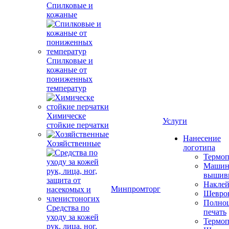
Спилковые и
кожаные
Спилковые и
кожаные от
пониженных
температур
Химическе
Услуги
стойкие перчатки
Нанесение
Хозяйственные
логотипа
Термоп
Машин
вышив
Накле
Минпромторг
Шевро
Полноц
Средства по
печать
уходу за кожей
Термоп
рук, лица, ног,