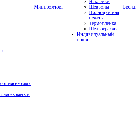
Наклейки
Минпромторг
Шевроны
Брен
Полноцветная
печать
Термопленка
Шелкография
Индивидуальный
пошив
от насекомых и