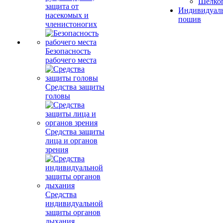
Шелко
защита от
Индивидуал
насекомых и
пошив
членистоногих
Безопасность
рабочего места
Средства защиты
головы
Средства защиты
лица и органов
зрения
Средства
индивидуальной
защиты органов
дыхания