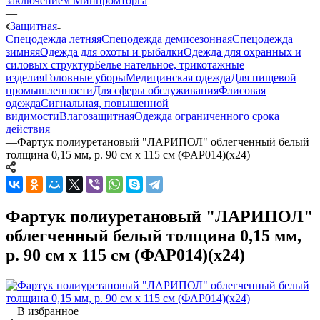
заключением Минпромторга
—
Защитная
Спецодежда летняя
Спецодежда демисезонная
Спецодежда
зимняя
Одежда для охоты и рыбалки
Одежда для охранных и
силовых структур
Белье нательное, трикотажные
изделия
Головные уборы
Медицинская одежда
Для пищевой
промышленности
Для сферы обслуживания
Флисовая
одежда
Сигнальная, повышенной
видимости
Влагозащитная
Одежда ограниченного срока
действия
—
Фартук полиуретановый "ЛАРИПОЛ" облегченный белый
толщина 0,15 мм, р. 90 см х 115 см (ФАР014)(х24)
Фартук полиуретановый "ЛАРИПОЛ"
облегченный белый толщина 0,15 мм,
р. 90 см х 115 см (ФАР014)(х24)
В избранное