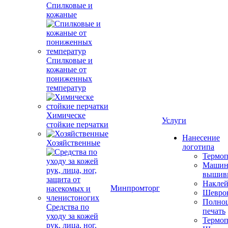
Спилковые и
кожаные
Спилковые и
кожаные от
пониженных
температур
Химическе
Услуги
стойкие перчатки
Нанесение
Хозяйственные
логотипа
Термоп
Машин
вышив
Накле
Минпромторг
Шевро
Полноц
Средства по
печать
уходу за кожей
Термоп
рук, лица, ног,