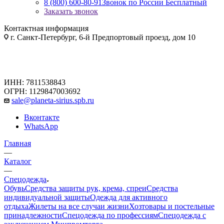
8 (800) 600-80-91
Звонок по России Бесплатный
Заказать звонок
Контактная информация
г. Санкт-Петербург, 6-й Предпортовый проезд, дом 10
ИНН: 7811538843
ОГРН: 1129847003692
sale@planeta-sirius.spb.ru
Вконтакте
WhatsApp
Главная
—
Каталог
—
Спецодежда
Обувь
Средства защиты рук, крема, спреи
Средства
индивидуальной защиты
Одежда для активного
отдыха
Жилеты на все случаи жизни
Хозтовары и постельные
принадлежности
Спецодежда по профессиям
Спецодежда с