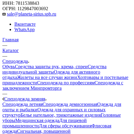
ИНН: 7811538843
ОГРН: 1129847003692
sale@planeta-sirius.spb.ru
Вконтакте
WhatsApp
Главная
—
Каталог
—
Спецодежда
Обувь
Средства защиты рук, крема, спреи
Средства
индивидуальной защиты
Одежда для активного
отдыха
Жилеты на все случаи жизни
Хозтовары и постельные
принадлежности
Спецодежда по профессиям
Спецодежда с
заключением Минпромторга
—
Спецодежда зимняя
Спецодежда летняя
Спецодежда демисезонная
Одежда для
охоты и рыбалки
Одежда для охранных и силовых
структур
Белье нательное, трикотажные изделия
Головные
уборы
Медицинская одежда
Для пищевой
промышленности
Для сферы обслуживания
Флисовая
одежда
Сигнальная, повышенной