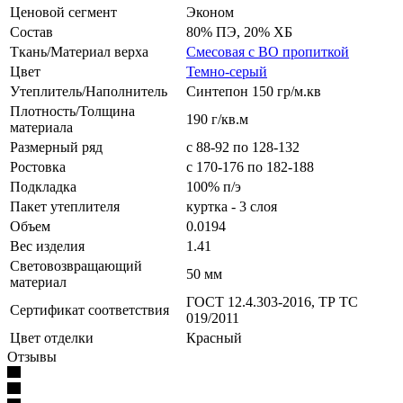
Ценовой сегмент
Эконом
Состав
80% ПЭ, 20% ХБ
Ткань/Материал верха
Смесовая с ВО пропиткой
Цвет
Темно-серый
Утеплитель/Наполнитель
Синтепон 150 гр/м.кв
Плотность/Толщина
190 г/кв.м
материала
Размерный ряд
с 88-92 по 128-132
Ростовка
с 170-176 по 182-188
Подкладка
100% п/э
Пакет утеплителя
куртка - 3 слоя
Объем
0.0194
Вес изделия
1.41
Световозвращающий
50 мм
материал
ГОСТ 12.4.303-2016, ТР ТС
Сертификат соответствия
019/2011
Цвет отделки
Красный
Отзывы