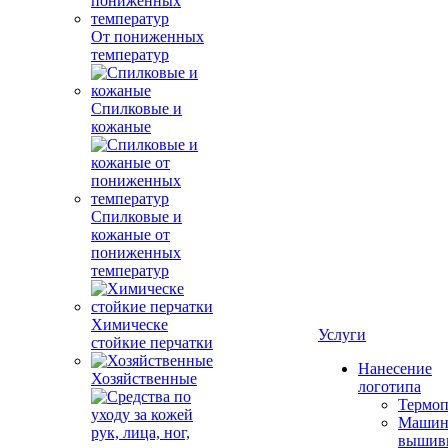
От пониженных
температур
Спилковые и
кожаные
Спилковые и
кожаные от
пониженных
температур
Химическе
Услуги
стойкие перчатки
Нанесение
Хозяйственные
логотипа
Термоп
Машин
вышив