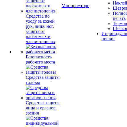
Накле
Минпромторг
Шевро
Полноц
Средства по
печать
уходу за кожей
Термоп
рук, лица, ног,
Шелко
защита от
Индивидуал
насекомых и
пошив
членистоногих
Безопасность
рабочего места
Средства защиты
головы
Средства защиты
лица и органов
зрения