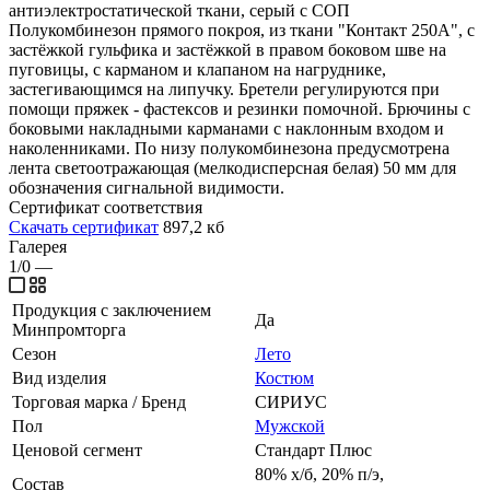
антиэлектростатической ткани, серый с СОП
Полукомбинезон прямого покроя, из ткани "Контакт 250А", с
застёжкой гульфика и застёжкой в правом боковом шве на
пуговицы, с карманом и клапаном на нагруднике,
застегивающимся на липучку. Бретели регулируются при
помощи пряжек - фастексов и резинки помочной. Брючины с
боковыми накладными карманами с наклонным входом и
наколенниками. По низу полукомбинезона предусмотрена
лента светоотражающая (мелкодисперсная белая) 50 мм для
обозначения сигнальной видимости.
Сертификат соответствия
Скачать сертификат
897,2 кб
Галерея
1/0
—
Продукция с заключением
Да
Минпромторга
Сезон
Лето
Вид изделия
Костюм
Торговая марка / Бренд
СИРИУС
Пол
Мужской
Ценовой сегмент
Стандарт Плюс
80% х/б, 20% п/э,
Состав