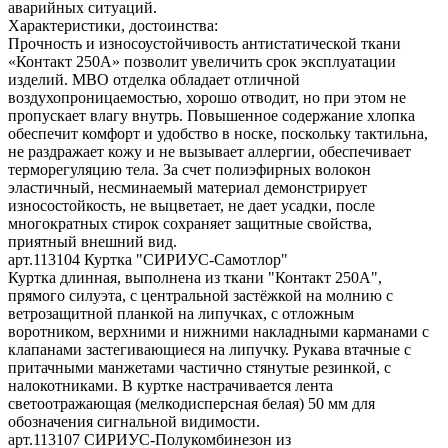
аварийных ситуаций.
Характеристики, достоинства:
Прочность и износоустойчивость антистатической ткани
«Контакт 250А» позволит увеличить срок эксплуатации
изделий. МВО отделка обладает отличной
воздухопроницаемостью, хорошо отводит, но при этом не
пропускает влагу внутрь. Повышенное содержание хлопка
обеспечит комфорт и удобство в носке, поскольку тактильна,
не раздражает кожу и не вызывает аллергии, обеспечивает
терморегуляцию тела. За счет полиэфирных волокон
эластичный, несминаемый материал демонстрирует
износостойкость, не выцветает, не дает усадки, после
многократных стирок сохраняет защитные свойства,
приятный внешний вид.
арт.113104 Куртка "СИРИУС-Самотлор"
Куртка длинная, выполнена из ткани "Контакт 250А",
прямого силуэта, с центральной застёжкой на молнию с
ветрозащитной планкой на липучках, с отложным
воротником, верхними и нижними накладными карманами с
клапанами застегивающиеся на липучку. Рукава втачные с
притачными манжетами частично стянутые резинкой, с
налокотниками. В куртке настрачивается лента
светоотражающая (мелкодисперсная белая) 50 мм для
обозначения сигнальной видимости.
арт.113107 СИРИУС-Полукомбинезон из