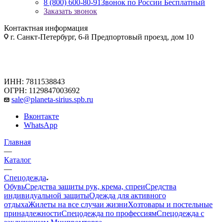
8 (800) 600-80-91
Звонок по России Бесплатный
Заказать звонок
Контактная информация
г. Санкт-Петербург, 6-й Предпортовый проезд, дом 10
ИНН: 7811538843
ОГРН: 1129847003692
sale@planeta-sirius.spb.ru
Вконтакте
WhatsApp
Главная
—
Каталог
—
Спецодежда
Обувь
Средства защиты рук, крема, спреи
Средства
индивидуальной защиты
Одежда для активного
отдыха
Жилеты на все случаи жизни
Хозтовары и постельные
принадлежности
Спецодежда по профессиям
Спецодежда с