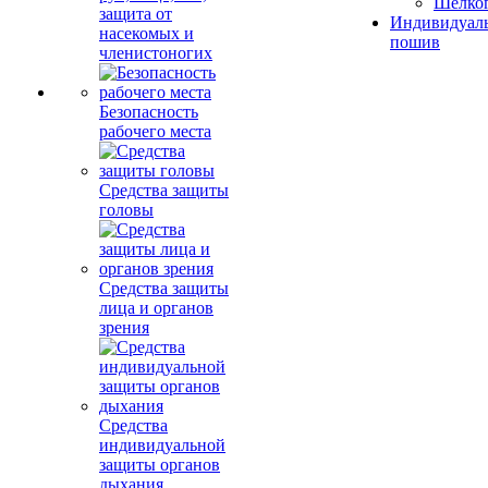
Шелко
защита от
Индивидуал
насекомых и
пошив
членистоногих
Безопасность
рабочего места
Средства защиты
головы
Средства защиты
лица и органов
зрения
Средства
индивидуальной
защиты органов
дыхания