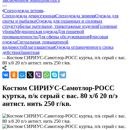
заключением Минпромторга
—
Спецодежда летняя
Спецодежда демисезонная
Спецодежда зимняя
Одежда для
охоты и рыбалки
Одежда для охранных и силовых
структур
Белье нательное, трикотажные изделия
Головные
уборы
Медицинская одежда
Для пищевой
промышленности
Для сферы обслуживания
Флисовая
одежда
Сигнальная, повышенной
видимости
Влагозащитная
Одежда ограниченного срока
действия
Защитная
—
Костюм СИРИУС-Самотлор-РОСС куртка, п/к серый с вас.
80 х/б 20 п/э антист. нить 250 г/кв.
Костюм СИРИУС-Самотлор-РОСС
куртка, п/к серый с вас. 80 х/б 20 п/э
антист. нить 250 г/кв.