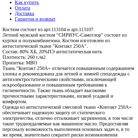
Как купить
Оплата
Доставка
Гарантия и возврат
Костюм состоит из арт.113104 и арт.113107
Летний мужской костюм "СИРИУС-Самотлор" состоит из
куртки и полукомбинезона. Костюм изготовлен из
антистатической ткани "Контакт 250А".
Состав: 80% ХБ, 20%ПЭ антистатическая нить
Плотность: 260 г./м2
Пропитка: МВО
Ткань "Контакт 250А» отличается повышенным содержанием
хлопка и рекомендована для летней и зимней спецодежды с
антиэлектростатическими свойствами, исключающей
искрообразование и повышенным требованиям к
гигиеничности. Также ткань обладает высокими
прочностными характеристиками, низкой усадкой и
комфортом.
Одежда из антистатической смесовой ткани «Контакт 250А»
обеспечивает надежную защиту от статического
электричества, отлично отталкивает загрязнения, в том числе
такие трудноудаляемые как машинное масло. Предоставляя
персоналу возможность выполнения основных задач и, в то
же время, значительно сократит риски возникновения