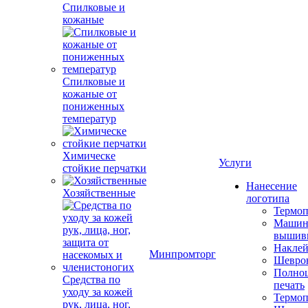
Спилковые и
кожаные
Спилковые и
кожаные от
пониженных
температур
Химическе
Услуги
стойкие перчатки
Нанесение
Хозяйственные
логотипа
Термоп
Машин
вышив
Накле
Минпромторг
Шевро
Полноц
Средства по
печать
уходу за кожей
Термоп
рук, лица, ног,