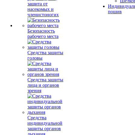
Шелко
защита от
Индивидуал
насекомых и
пошив
членистоногих
Безопасность
рабочего места
Средства защиты
головы
Средства защиты
лица и органов
зрения
Средства
индивидуальной
защиты органов
дыхания