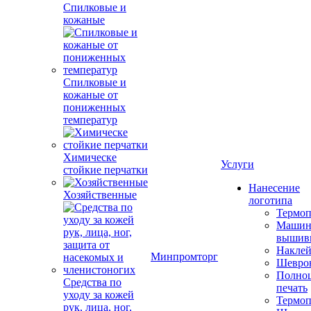
Спилковые и
кожаные
Спилковые и
кожаные от
пониженных
температур
Химическе
Услуги
стойкие перчатки
Нанесение
Хозяйственные
логотипа
Термоп
Машин
вышив
Накле
Минпромторг
Шевро
Полноц
Средства по
печать
уходу за кожей
Термоп
рук, лица, ног,