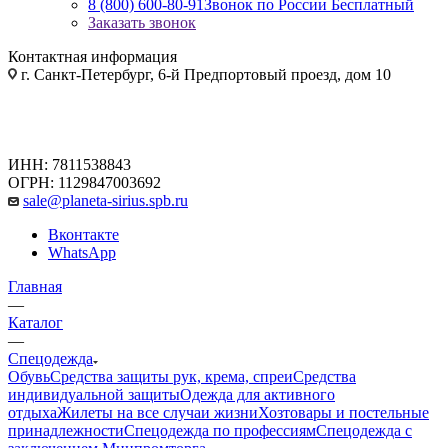
8 (800) 600-80-91
Звонок по России Бесплатный
Заказать звонок
Контактная информация
г. Санкт-Петербург, 6-й Предпортовый проезд, дом 10
ИНН: 7811538843
ОГРН: 1129847003692
sale@planeta-sirius.spb.ru
Вконтакте
WhatsApp
Главная
—
Каталог
—
Спецодежда
Обувь
Средства защиты рук, крема, спреи
Средства
индивидуальной защиты
Одежда для активного
отдыха
Жилеты на все случаи жизни
Хозтовары и постельные
принадлежности
Спецодежда по профессиям
Спецодежда с