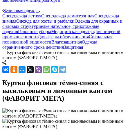
заключением Минпромторга
—
Флисовая одежда
Спецодежда летняя
Спецодежда демисезонная
Спецодежда
зимняя
Одежда для охоты и рыбалки
Одежда для охранных и
силовых структур
Белье нательное, трикотажные
изделия
Головные уборы
Медицинская одежда
Для пищевой
промышленности
Для сферы обслуживания
Сигнальная,
повышенной видимости
Влагозащитная
Одежда
ограниченного срока действия
Защитная
—
Куртка флисовая тёмно-синяя с васильковым и лимонным
кантом (ФАВОРИТ-МЕГА)
Куртка флисовая тёмно-синяя с
васильковым и лимонным кантом
(ФАВОРИТ-МЕГА)