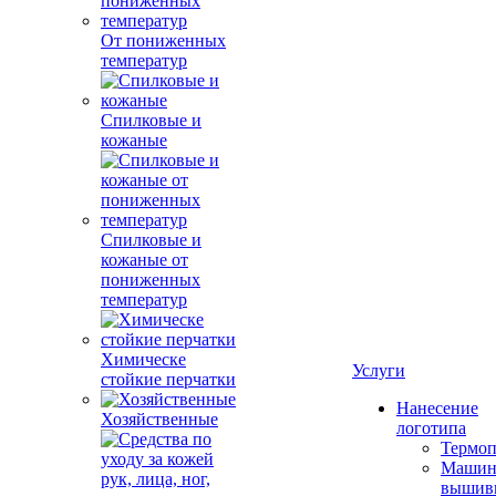
От пониженных
температур
Спилковые и
кожаные
Спилковые и
кожаные от
пониженных
температур
Химическе
Услуги
стойкие перчатки
Нанесение
Хозяйственные
логотипа
Термоп
Машин
вышив