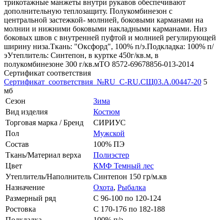
трикотажные манжеты внутри рукавов обеспечивают
дополнительную теплозащиту. Полукомбинезон с
центральной застежкой- молнией, боковыми карманами на
молнии и нижними боковыми накладными карманами. Низ
боковых швов с внутренней пуфтой и молнией регулирующей
ширину низа.Ткань: "Оксфорд", 100% п/э.Подкладка: 100% п/
эУтеплитель: Синтепон, в куртке 450г/кв.м, в
полукомбинезоне 300 г/кв.мТО 8572-69678856-013-2014
Сертификат соответствия
Сертификат_соответствия_№RU_C-RU.СЩ03.А.00447-20
5
мб
Сезон
Зима
Вид изделия
Костюм
Торговая марка / Бренд
СИРИУС
Пол
Мужской
Состав
100% ПЭ
Ткань/Материал верха
Полиэстер
Цвет
КМФ Темный лес
Утеплитель/Наполнитель
Синтепон 150 гр/м.кв
Назначение
Охота
,
Рыбалка
Размерный ряд
С 96-100 по 120-124
Ростовка
С 170-176 по 182-188
Подкладка
100% п/э