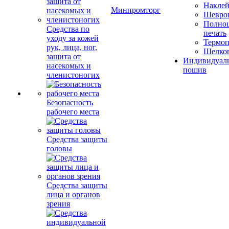
Накле
Минпромторг
Шевро
Полноц
Средства по
печать
уходу за кожей
Термоп
рук, лица, ног,
Шелко
защита от
Индивидуал
насекомых и
пошив
членистоногих
Безопасность
рабочего места
Средства защиты
головы
Средства защиты
лица и органов
зрения