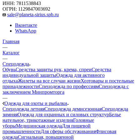
ИНН: 7811538843
ОГРН: 1129847003692
sale@planeta-sirius.spb.ru
Вконтакте
WhatsApp
Главная
—
Каталог
—
Спецодежда
Обувь
Средства защиты рук, крема, спреи
Средства
индивидуальной защиты
Одежда для активного
отдыха
Жилеты на все случаи жизни
Хозтовары и постельные
принадлежности
Спецодежда по профессиям
Спецодежда с
заключением Минпромторга
—
Одежда для охоты и рыбалки
Спецодежда летняя
Спецодежда демисезонная
Спецодежда
зимняя
Одежда для охранных и силовых структур
Белье
нательное, трикотажные изделия
Головные
уборы
Медицинская одежда
Для пищевой
промышленности
Для сферы обслуживания
Флисовая
одежда
Сигнальная, повышенной