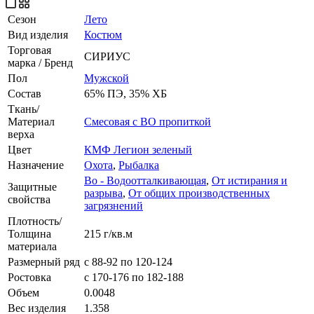
Сезон
Лето
Вид изделия
Костюм
Торговая
СИРИУС
марка / Бренд
Пол
Мужской
Состав
65% ПЭ, 35% ХБ
Ткань/
Материал
Смесовая с ВО пропиткой
верха
Цвет
КМФ Легион зеленый
Назначение
Охота
,
Рыбалка
Во - Водоотталкивающая
,
От истирания и
Защитные
разрыва
,
От общих производственных
свойства
загрязнений
Плотность/
Толщина
215 г/кв.м
материала
Размерный ряд
с 88-92 по 120-124
Ростовка
с 170-176 по 182-188
Объем
0.0048
Вес изделия
1.358