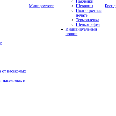
Наклейки
Минпромторг
Шевроны
Брен
Полноцветная
печать
Термопленка
Шелкография
Индивидуальный
пошив
от насекомых и