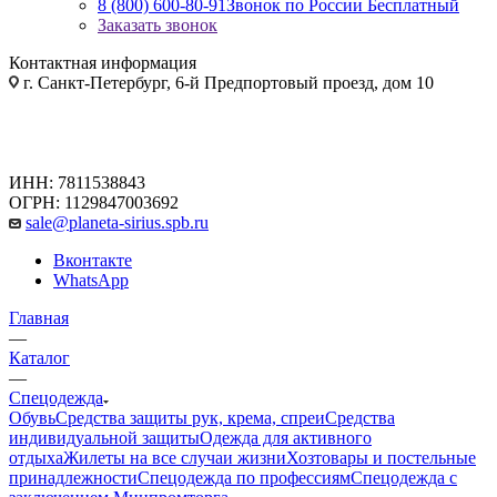
8 (800) 600-80-91
Звонок по России Бесплатный
Заказать звонок
Контактная информация
г. Санкт-Петербург, 6-й Предпортовый проезд, дом 10
ИНН: 7811538843
ОГРН: 1129847003692
sale@planeta-sirius.spb.ru
Вконтакте
WhatsApp
Главная
—
Каталог
—
Спецодежда
Обувь
Средства защиты рук, крема, спреи
Средства
индивидуальной защиты
Одежда для активного
отдыха
Жилеты на все случаи жизни
Хозтовары и постельные
принадлежности
Спецодежда по профессиям
Спецодежда с