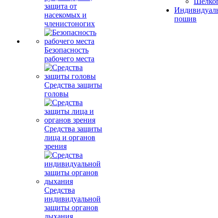
Шелко
защита от
Индивидуал
насекомых и
пошив
членистоногих
Безопасность
рабочего места
Средства защиты
головы
Средства защиты
лица и органов
зрения
Средства
индивидуальной
защиты органов
дыхания