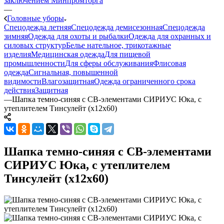
заключением Минпромторга
—
Головные уборы
Спецодежда летняя
Спецодежда демисезонная
Спецодежда
зимняя
Одежда для охоты и рыбалки
Одежда для охранных и
силовых структур
Белье нательное, трикотажные
изделия
Медицинская одежда
Для пищевой
промышленности
Для сферы обслуживания
Флисовая
одежда
Сигнальная, повышенной
видимости
Влагозащитная
Одежда ограниченного срока
действия
Защитная
—
Шапка темно-синяя с СВ-элементами СИРИУС Юка, с
утеплителем Тинсулейт (х12х60)
Шапка темно-синяя с СВ-элементами
СИРИУС Юка, с утеплителем
Тинсулейт (х12х60)