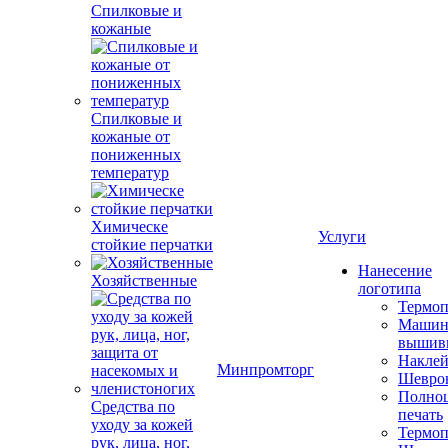
Спилковые и
кожаные
Спилковые и
кожаные от
пониженных
температур
Химическе
Услуги
стойкие перчатки
Нанесение
Хозяйственные
логотипа
Термоп
Машин
вышив
Накле
Минпромторг
Шевро
Полноц
Средства по
печать
уходу за кожей
Термоп
рук, лица, ног,