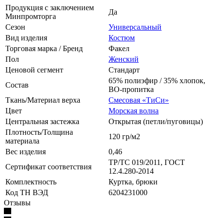
Продукция с заключением
Да
Минпромторга
Сезон
Универсальный
Вид изделия
Костюм
Торговая марка / Бренд
Факел
Пол
Женский
Ценовой сегмент
Стандарт
65% полиэфир / 35% хлопок,
Состав
ВО-пропитка
Ткань/Материал верха
Смесовая «ТиСи»
Цвет
Морская волна
Центральная застежка
Открытая (петли/пуговицы)
Плотность/Толщина
120 гр/м2
материала
Вес изделия
0,46
ТР/ТС 019/2011, ГОСТ
Сертификат соответствия
12.4.280-2014
Комплектность
Куртка, брюки
Код ТН ВЭД
6204231000
Отзывы