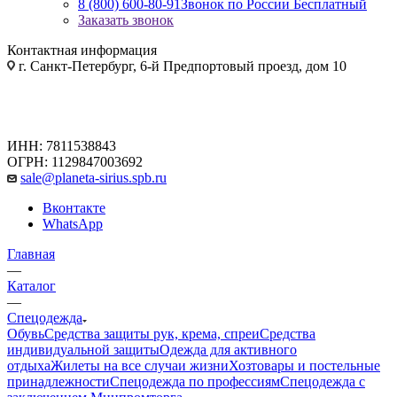
8 (800) 600-80-91
Звонок по России Бесплатный
Заказать звонок
Контактная информация
г. Санкт-Петербург, 6-й Предпортовый проезд, дом 10
ИНН: 7811538843
ОГРН: 1129847003692
sale@planeta-sirius.spb.ru
Вконтакте
WhatsApp
Главная
—
Каталог
—
Спецодежда
Обувь
Средства защиты рук, крема, спреи
Средства
индивидуальной защиты
Одежда для активного
отдыха
Жилеты на все случаи жизни
Хозтовары и постельные
принадлежности
Спецодежда по профессиям
Спецодежда с