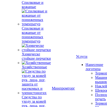
Спилковые и
кожаные
Спилковые и
кожаные от
пониженных
температур
Химическе
Услуги
стойкие перчатки
Нанесение
Хозяйственные
логотипа
Термоп
Машин
вышив
Накле
Минпромторг
Шевро
Полноц
Средства по
печать
уходу за кожей
Термоп
рук, лица, ног,