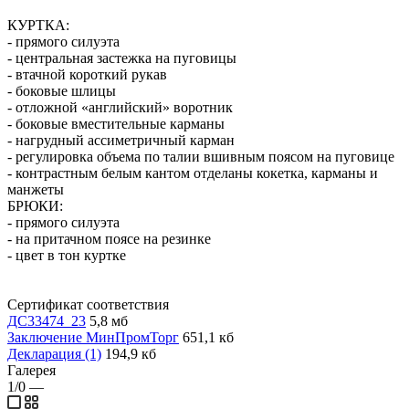
КУРТКА:
- прямого силуэта
- центральная застежка на пуговицы
- втачной короткий рукав
- боковые шлицы
- отложной «английский» воротник
- боковые вместительные карманы
- нагрудный ассиметричный карман
- регулировка объема по талии вшивным поясом на пуговице
- контрастным белым кантом отделаны кокетка, карманы и
манжеты
БРЮКИ:
- прямого силуэта
- на притачном поясе на резинке
- цвет в тон куртке
Сертификат соответствия
ДС33474_23
5,8 мб
Заключение МинПромТорг
651,1 кб
Декларация (1)
194,9 кб
Галерея
1/0
—