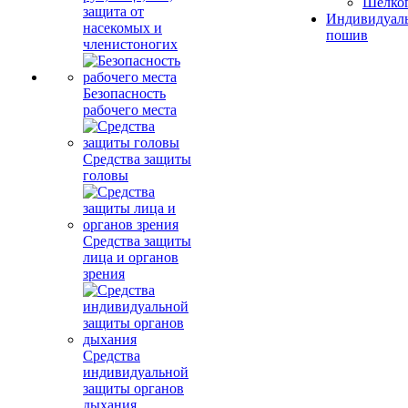
Шелко
защита от
Индивидуал
насекомых и
пошив
членистоногих
Безопасность
рабочего места
Средства защиты
головы
Средства защиты
лица и органов
зрения
Средства
индивидуальной
защиты органов
дыхания