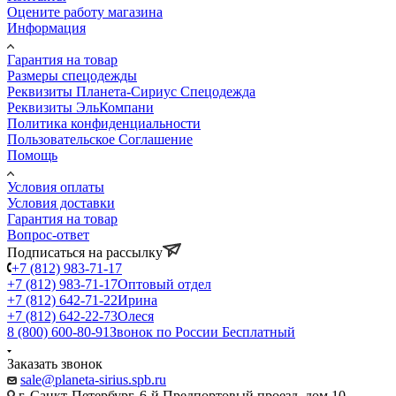
Оцените работу магазина
Информация
Гарантия на товар
Размеры спецодежды
Реквизиты Планета-Сириус Спецодежда
Реквизиты ЭльКомпани
Политика конфиденциальности
Пользовательское Соглашение
Помощь
Условия оплаты
Условия доставки
Гарантия на товар
Вопрос-ответ
Подписаться на рассылку
+7 (812) 983-71-17
+7 (812) 983-71-17
Оптовый отдел
+7 (812) 642-71-22
Ирина
+7 (812) 642-22-73
Олеся
8 (800) 600-80-91
Звонок по России Бесплатный
Заказать звонок
sale@planeta-sirius.spb.ru
г. Санкт-Петербург, 6-й Предпортовый проезд, дом 10