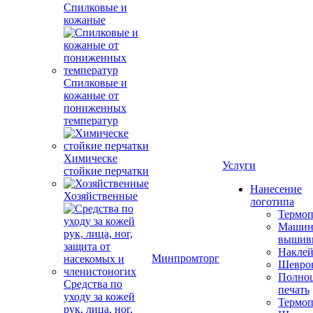
Спилковые и
кожаные
Спилковые и
кожаные от
пониженных
температур
Химическе
Услуги
стойкие перчатки
Нанесение
Хозяйственные
логотипа
Термоп
Машин
вышив
Накле
Минпромторг
Шевро
Полноц
Средства по
печать
уходу за кожей
Термоп
рук, лица, ног,