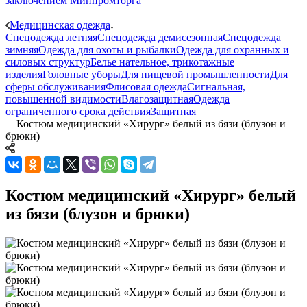
заключением Минпромторга
—
Медицинская одежда
Спецодежда летняя
Спецодежда демисезонная
Спецодежда
зимняя
Одежда для охоты и рыбалки
Одежда для охранных и
силовых структур
Белье нательное, трикотажные
изделия
Головные уборы
Для пищевой промышленности
Для
сферы обслуживания
Флисовая одежда
Сигнальная,
повышенной видимости
Влагозащитная
Одежда
ограниченного срока действия
Защитная
—
Костюм медицинский «Хирург» белый из бязи (блузон и
брюки)
Костюм медицинский «Хирург» белый
из бязи (блузон и брюки)