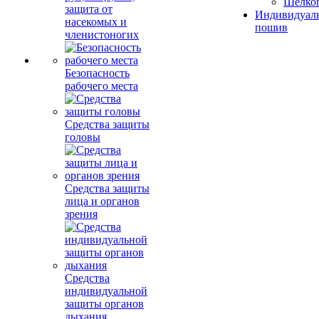
Шелко
защита от
Индивидуал
насекомых и
пошив
членистоногих
Безопасность
рабочего места
Средства защиты
головы
Средства защиты
лица и органов
зрения
Средства
индивидуальной
защиты органов
дыхания