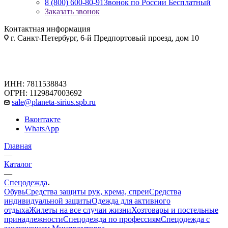
8 (800) 600-80-91
Звонок по России Бесплатный
Заказать звонок
Контактная информация
г. Санкт-Петербург, 6-й Предпортовый проезд, дом 10
ИНН: 7811538843
ОГРН: 1129847003692
sale@planeta-sirius.spb.ru
Вконтакте
WhatsApp
Главная
—
Каталог
—
Спецодежда
Обувь
Средства защиты рук, крема, спреи
Средства
индивидуальной защиты
Одежда для активного
отдыха
Жилеты на все случаи жизни
Хозтовары и постельные
принадлежности
Спецодежда по профессиям
Спецодежда с