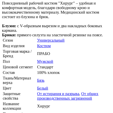
Повседневный рабочий костюм "Хирург" – удобная и
комфортная модель, благодаря свободному крою и
высококачественному материалу. Медицинский костюм
состоит из блузона и брюк.
Блузон:
с V-образным вырезом и два накладных боковых
кармана.
Брюки:
прямого силуэта на эластичной резинке на поясе.
Сезон
Универсальный
Вид изделия
Костюм
Торговая марка /
ПРАБО
Бренд
Пол
Мужской
Ценовой сегмент
Стандарт
Состав
100% хлопок
Ткань/Материал
Бязь
верха
Цвет
Белый
Защитные
От истирания и разрыва
,
От общих
свойства
производственных загрязнений
Название
Хирург
коллекции