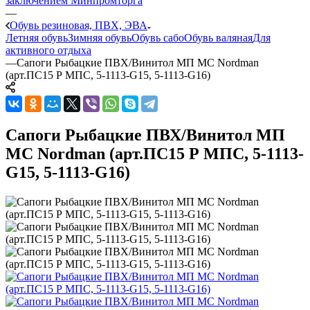
заключением Минпромторга
—
Обувь резиновая, ПВХ, ЭВА
Летняя обувь
Зимняя обувь
Обувь сабо
Обувь валяная
Для
активного отдыха
—
Сапоги Рыбацкие ПВХ/Винитол МП МС Nordman
(арт.ПС15 Р МПC, 5-1113-G15, 5-1113-G16)
Сапоги Рыбацкие ПВХ/Винитол МП
МС Nordman (арт.ПС15 Р МПC, 5-1113-
G15, 5-1113-G16)