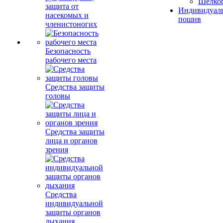
Шелко
защита от
Индивидуал
насекомых и
пошив
членистоногих
Безопасность
рабочего места
Средства защиты
головы
Средства защиты
лица и органов
зрения
Средства
индивидуальной
защиты органов
дыхания