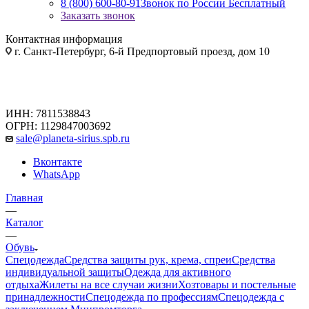
8 (800) 600-80-91
Звонок по России Бесплатный
Заказать звонок
Контактная информация
г. Санкт-Петербург, 6-й Предпортовый проезд, дом 10
ИНН: 7811538843
ОГРН: 1129847003692
sale@planeta-sirius.spb.ru
Вконтакте
WhatsApp
Главная
—
Каталог
—
Обувь
Спецодежда
Средства защиты рук, крема, спреи
Средства
индивидуальной защиты
Одежда для активного
отдыха
Жилеты на все случаи жизни
Хозтовары и постельные
принадлежности
Спецодежда по профессиям
Спецодежда с