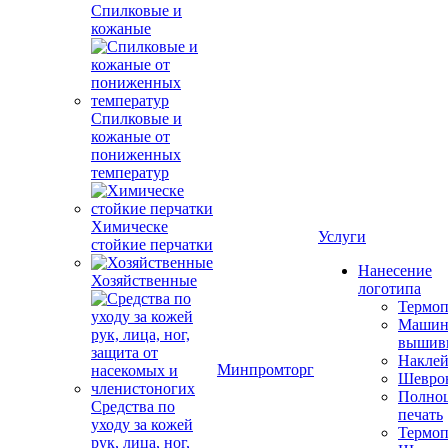
Спилковые и
кожаные
Спилковые и
кожаные от
пониженных
температур
Химическе
Услуги
стойкие перчатки
Нанесение
Хозяйственные
логотипа
Термоп
Машин
вышив
Накле
Минпромторг
Шевро
Полноц
Средства по
печать
уходу за кожей
Термоп
рук, лица, ног,