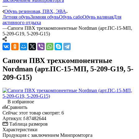
заключением Минпромторга
—
Обувь резиновая, ПВХ, ЭВА
Летняя обувь
Зимняя обувь
Обувь сабо
Обувь валяная
Для
активного отдыха
—
Сапоги ПВХ трехкомпонентные Nordman (арт.ПС-15-МП,
5-209-G19, 5-209-G15)
Сапоги ПВХ трехкомпонентные
Nordman (арт.ПС-15-МП, 5-209-G19, 5-
209-G15)
В избранное
Сравнить
Сейчас этот товар смотрят:
6
Артикул:
f-87482644
Таблица размеров
Характеристики
Продукция с заключением Минпромторга