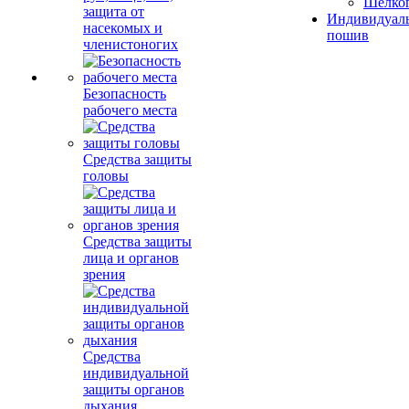
Шелко
защита от
Индивидуал
насекомых и
пошив
членистоногих
Безопасность
рабочего места
Средства защиты
головы
Средства защиты
лица и органов
зрения
Средства
индивидуальной
защиты органов
дыхания