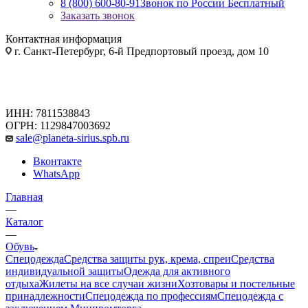
8 (800) 600-80-91
Звонок по России Бесплатный
Заказать звонок
Контактная информация
г. Санкт-Петербург, 6-й Предпортовый проезд, дом 10
ИНН: 7811538843
ОГРН: 1129847003692
sale@planeta-sirius.spb.ru
Вконтакте
WhatsApp
Главная
—
Каталог
—
Обувь
Спецодежда
Средства защиты рук, крема, спреи
Средства
индивидуальной защиты
Одежда для активного
отдыха
Жилеты на все случаи жизни
Хозтовары и постельные
принадлежности
Спецодежда по профессиям
Спецодежда с