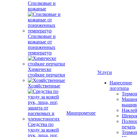
Спилковые и
кожаные
Спилковые и
кожаные от
пониженных
температур
Химическе
Услуги
стойкие перчатки
Нанесение
Хозяйственные
логотипа
Термоп
Машин
вышив
Накле
Минпромторг
Шевро
Полноц
Средства по
печать
уходу за кожей
Термоп
рук, лица, ног,