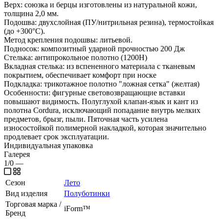
Верх: союзка и берцы изготовлены из натуральной кожи,
толщина 2,0 мм.
Подошва: двухслойная (ПУ/нитрильная резина), термостойкая
(до +300°С).
Метод крепления подошвы: литьевой.
Подносок: композитный ударной прочностью 200 Дж
Стелька: антипрокольное полотно (1200Н)
Вкладная стелька: из вспененного материала с тканевым
покрытием, обеспечивает комфорт при носке
Подкладка: трикотажное полотно "ложная сетка" (желтая)
Особенности: фигурные световозвращающие вставки
повышают видимость. Полуглухой клапан-язык и кант из
полотна Cordura, исключающий попадание внутрь мелких
предметов, брызг, пыли. Пяточная часть усилена
износостойкой полимерной накладкой, которая значительно
продлевает срок эксплуатации.
Индивидуальная упаковка
Галерея
1/0
—
Сезон
Лето
Вид изделия
Полуботинки
Торговая марка /
iForm™
Бренд