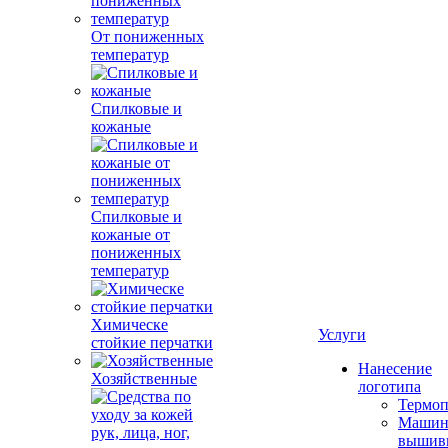
От пониженных
температур
Спилковые и
кожаные
Спилковые и
кожаные от
пониженных
температур
Химическе
Услуги
стойкие перчатки
Нанесение
Хозяйственные
логотипа
Термоп
Машин
вышив