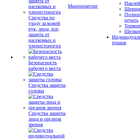
Накле
Минпромторг
Шевро
Полноц
Средства по
печать
уходу за кожей
Термоп
рук, лица, ног,
Шелко
защита от
Индивидуал
насекомых и
пошив
членистоногих
Безопасность
рабочего места
Средства защиты
головы
Средства защиты
лица и органов
зрения