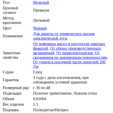
Пол
Мужской
Ценовой
Премиум
сегмент
Метод
Литьевой
крепления
Цвет
Черный
Для защиты от термических рисков
Назначение
электрической дуги
От нефтяных масел и продуктов тяжёлых
фракций
,
От общих производственных
Защитные
загрязнений
,
От проколов/порезов
,
От
свойства
скольжения по зажиренным поверхностям
,
От ударов в носочной части энергией 200
Дж
Серия
Спец
3 года с даты изготовления, при
Гарантия
соблюдении условий хранения
Размерный ряд
с 36 по 48
Подкладка
Полотно трикотажное, Ложная сетка
Объем
0,01064
Вес изделия
1,5
Подошва
Полиуретан/Нитрил