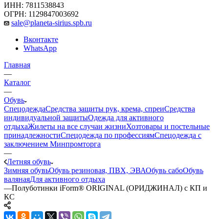
ИНН: 7811538843
ОГРН: 1129847003692
sale@planeta-sirius.spb.ru
Вконтакте
WhatsApp
Главная
—
Каталог
—
Обувь
Спецодежда
Средства защиты рук, крема, спреи
Средства
индивидуальной защиты
Одежда для активного
отдыха
Жилеты на все случаи жизни
Хозтовары и постельные
принадлежности
Спецодежда по профессиям
Спецодежда с
заключением Минпромторга
—
Летняя обувь
Зимняя обувь
Обувь резиновая, ПВХ, ЭВА
Обувь сабо
Обувь
валяная
Для активного отдыха
—
Полуботинки iForm® ORIGINAL (ОРИДЖИНАЛ) с КП и
КС